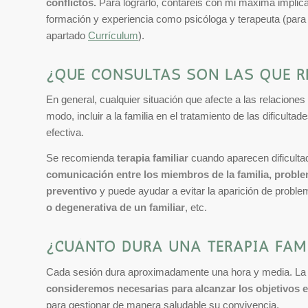
conflictos.
Para lograrlo, contaréis con mi máxima implic
formación y experiencia como psicóloga y terapeuta (para
apartado
Currículum
).
¿QUÉ CONSULTAS SON LAS QUE R
En general, cualquier situación que afecte a las relaciones
modo, incluir a la familia en el tratamiento de las dificul
efectiva.
Se recomienda
terapia familiar
cuando aparecen dificultad
comunicación entre los miembros de la familia, problem
preventivo
y puede ayudar a evitar la aparición de proble
o degenerativa de un familiar
, etc.
¿CUÁNTO DURA UNA TERAPIA FAM
Cada sesión dura aproximadamente una hora y media. La fr
consideremos necesarias para alcanzar los objetivos 
para gestionar de manera saludable su convivencia.